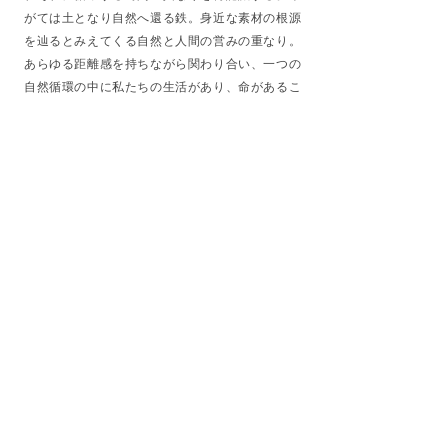
がては土となり自然へ還る鉄。身近な素材の根源
を辿るとみえてくる自然と人間の営みの重なり。
あらゆる距離感を持ちながら関わり合い、一つの
自然循環の中に私たちの生活があり、命があるこ
とを改めて体感する。それらの気づきは現代の生
活の中でどれほど得られるだろうか。このプロジ
ェクトを通して、何か一つの兆しを現すことがで
きたらと思う。
-
YAMANEMU -
Copyright © EMU NAGASAKA All Rights Reserved.