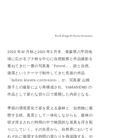
Book design by Ryota Iwamatsu
2020 年10 月秋と2021 年2 月冬、青森県八甲田地
域に広がるブナ林を中心に自然観察と作品撮影を
重ねてきた一冊の写真集「Forest」。鉄と自然、
循環というテーマで制作してきた長坂の作品
「fallen leaves-corrosion-」が、写真家 山根
朋子との撮影により再構成され、YAMANEMU の
作品として新たな切り口で展開した内容となる。
季節の環境変化で姿を変える森林と、自然物に擬
態する鉄。風景として一体化しながらも、森林の
研ぎ澄まされた時間の中で物質的な差異を浮き彫
りにしていく。その光景から、自然界においてそ
れぞれに循環する時間の異なりを再認識する。や